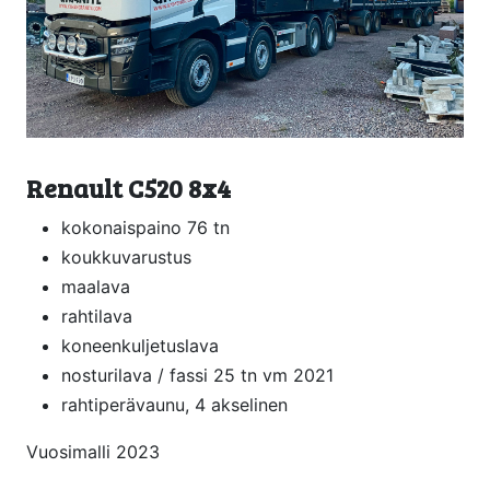
Renault C520 8x4
kokonaispaino 76 tn
koukkuvarustus
maalava
rahtilava
koneenkuljetuslava
nosturilava / fassi 25 tn vm 2021
rahtiperävaunu, 4 akselinen
Vuosimalli 2023