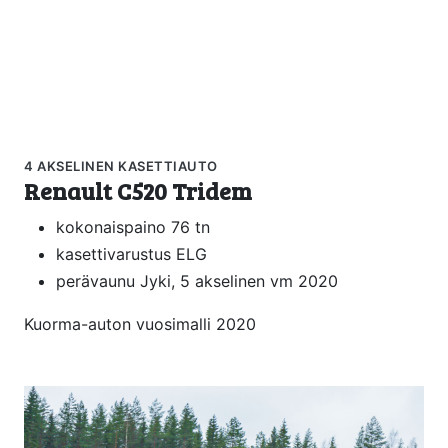
4 AKSELINEN KASETTIAUTO
Renault C520 Tridem
kokonaispaino 76 tn
kasettivarustus ELG
perävaunu Jyki, 5 akselinen vm 2020
Kuorma-auton vuosimalli 2020