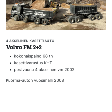
4 AKSELINEN KASETTIAUTO
Volvo FM 2+2
kokonaispaino 68 tn
kasettivarustus KHT
perävaunu 4 akselinen vm 2002
Kuorma-auton vuosimalli 2008