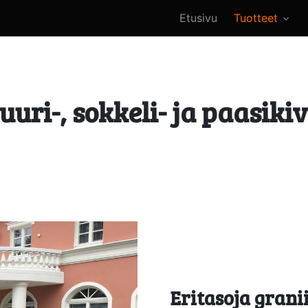
Etusivu
Tuotteet
uri-, sokkeli- ja paasiki
Eritasoja granii