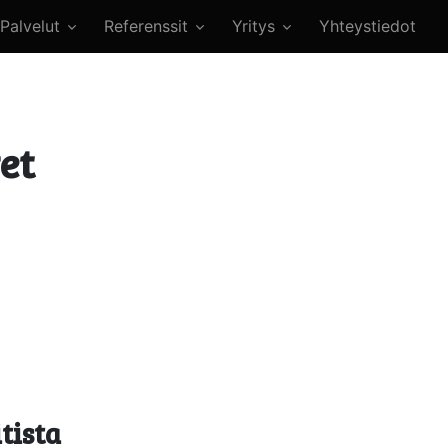
Palvelut
Referenssit
Yritys
Yhteystiedot
vet
tista