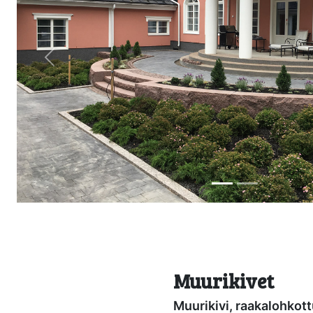
Previous
Muurikivet
Muurikivi, raakalohk