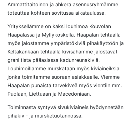
Ammattitaitoinen ja ahkera asennusryhmämme
toteuttaa kohteen sovitussa aikataulussa.
Yrityksellämme on kaksi louhimoa Kouvolan
Haapalassa ja Myllykoskella. Haapalan tehtaalla
myös jalostamme ympäristökiviä pihakäyttöön ja
Keltakankaan tehtaalla kivisahamme jalostavat
graniitista pääasiassa kadunreunakiviä.
Louhimoillamme murskataan myös kiviaineiksia,
jonka toimitamme suoraan asiakkaalle. Viemme
Haapalan punaista tarvekiveä myös vientiin mm.
Puolaan, Liettuaan ja Macedoniaan.
Toiminnasta syntyvä sivukiviaineis hyödynnetään
pihakivi- ja mursketuotannossa.